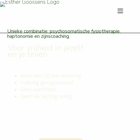
Unieke combinatie: psychosomatische fysiotherapie,
haptonomie en zijnscoaching.
Voor vrijheid in jezelf
en je leven
Meer dan 20 jaar ervaring
Volledig geregistreerd
Geen wachtlijst
Geen verwijzing nodig