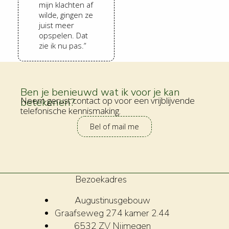
mijn klachten af
wilde, gingen ze
juist meer
opspelen. Dat
zie ik nu pas.”
Ben je benieuwd wat ik voor je kan
Neem gerust contact op voor een vrijblijvende
betekenen?
telefonische kennismaking.
Bel of mail me
Bezoekadres
Augustinusgebouw
Graafseweg 274 kamer 2.44
6532 ZV Nijmegen