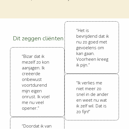
“Het is
bevrijdend dat ik
Dit zeggen cliënten
nu zo goed met
gevoelens om
kan gaan.
“Bizar dat ik
Voorheen kreeg
mezelf zo kon
ik pijn.”
aanjagen. Ik
creëerde
onbewust
“Ik verlies me
voortdurend
niet meer zo
mijn eigen
snel in de ander
onrust. Ik voel
en weet nu wat
me nu veel
ik zelf wil. Dat is
opener.”
zo fijn!”
“Doordat ik van