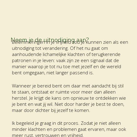
Neem je de uitnodiging aan?
Belemmeringen in je vrijheid zou je kunnen zien als een
uitnodiging tot verandering. Of het nu gaat om
aanhoudende lichamelijke klachten of terugkerende
patronen in je leven: vaak zijn ze een signaal dat de
manier waarop je tot nu toe met jezelf en de wereld
bent omgegaan, niet langer passend is.
Wanneer je bereid bent om daar met aandacht bij stil
te staan, ontstaat er ruimte voor meer dan alleen
herstel. Je krijgt de kans om opnieuw te ontdekken wie
je bent en wat jij wil.
Niet door harder je best te doen,
maar door dichter bij jezelf te komen.
Ik begeleid je graag in dit proces. Zodat je niet alleen
minder klachten en problemen gaat ervaren, maar ook
meer rust, vertrouwen en vrijheid.