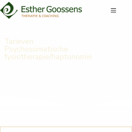
Tarieven
Psychosomatische
fysiotherapie/haptonomie