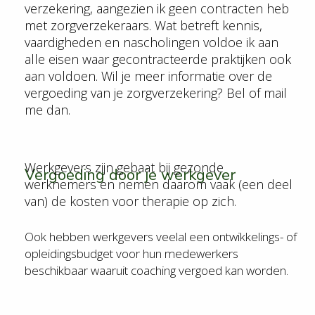
verzekering, aangezien ik geen
contracten heb
met zorgverzekeraars.
Wat betreft
kennis,
vaardigheden en nascholingen voldoe ik aan
alle eisen waar gecontracteerde praktijken ook
aan voldoen. Wil je meer informatie over de
vergoeding van je zorgverzekering? Bel of mail
me dan.
Werkgevers zijn gebaat bij gezonde
Vergoeding door je werkgever
werknemers en nemen daarom vaak (een deel
van) de kosten voor therapie op zich.
Ook hebben werkgevers veelal een ontwikkelings- of
opleidingsbudget voor hun medewerkers
beschikbaar waaruit coaching vergoed kan worden.