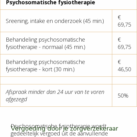
Psychosomatische fysiotherapie
€
Sreening, intake en onderzoek (45 min.)
69,75
Behandeling psychosomatische
€
fysiotherapie - normaal (45 min.)
69,75
Behandeling psychosomatische
€
fysiotherapie - kort (30 min.)
46,50
Afspraak minder dan 24 uur van te voren
50%
afgezegd
Psychosomatische fysiotherapie wordt
Vergoeding door je zorgverzekeraar
gedeeltelijk vergoed uit de aanvullende